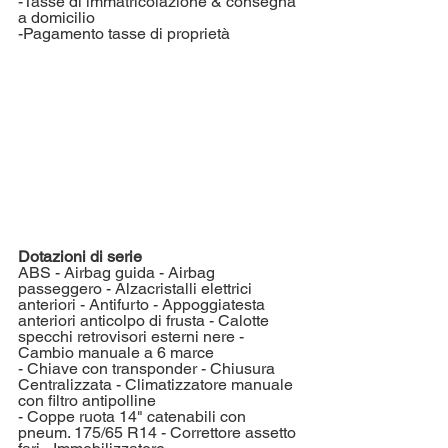
-Tasse di immatricolazione & consegna 
a domicilio
-Pagamento tasse di proprietà
Dotazioni di serie
ABS - Airbag guida - Airbag 
passeggero - Alzacristalli elettrici 
anteriori - Antifurto - Appoggiatesta 
anteriori anticolpo di frusta - Calotte 
specchi retrovisori esterni nere - 
Cambio manuale a 6 marce 
- Chiave con transponder - Chiusura 
Centralizzata - Climatizzatore manuale 
con filtro antipolline 
- Coppe ruota 14" catenabili con 
pneum. 175/65 R14 - Correttore assetto 