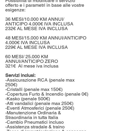
Possibilità di modificare il servizio 
offerto e i parametri in base alle vostre 
esigenze:
36 MESI/10.000 KM ANNUI/ 
ANTICIPO 4.000€ IVA INCLUSA
232€ AL MESE IVA INCLUSA
48 MESI/15.000 KM ANNUI/ANTICIPO 
4.000€ IVA INCLUSA
229€ AL MESE IVA INCLUSA
60 MESI/ 25.000 KM 
ANNUI/ANTICIPO ZERO
321€  Al mese iva inclusa
Servizi inclusi:
-Assicurazione RCA (penale max 
250€) 
-Cristalli (penale max 150€)
-Copertura Furto & Incendio (penale 0€)
-Kasko (penale 500€)
-Atti vandalici (penale max 250€)
-Eventi Atmosferici (penale 250€)
-Manutenzione Ordinaria & 
Straordinaria in tutta Italia
-Cambio Pneumatici incluso
-Assistenza stradale & traino