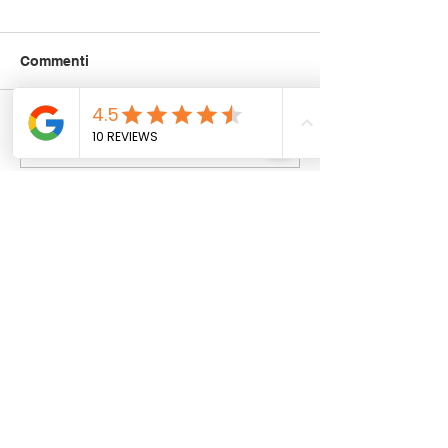
Commenti
POCHI SANNO
I nostri ultimi ar
Scrivi un commento...
VERAMENTE COME
auto certificate
FUNZIONA UN
selezionate in g
NOLEGGIO : NOI TE LO
anni !
SPIEGHIAMO IN TUTTE
LE SUE VOCI.
SEDE LEGALE: Via Ponte Asse, 27 -
Lavagno (VR)
PER APPUNTAMENTI: Via Orti, 3 - San