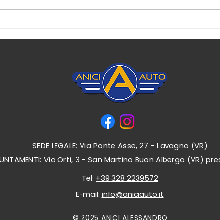
POCHI SANNO
I nos
VERAMENTE COME
cert
FUNZIONA UN NOLEGGIO :
NOI TE LO SPIEGHIAMO IN
TUTTE LE SUE VOCI.
SEDE LEGALE: Via Ponte Asse, 27 - Lavagno (VR)
UNTAMENTI: Via Orti, 3 - San Martino Buon Albergo (VR) p
Tel:
+39 328 2239572
E-mail:
info@aniciauto.it
© 2025 ANICI ALESSANDRO