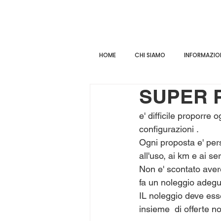
HOME
CHI SIAMO
INFORMAZION
SUPER 
e' difficile proporre 
configurazioni .
Ogni proposta e' pers
all'uso, ai km e ai s
Non e' scontato avere
fa un noleggio adegu
IL noleggio deve esser
insieme  di offerte n