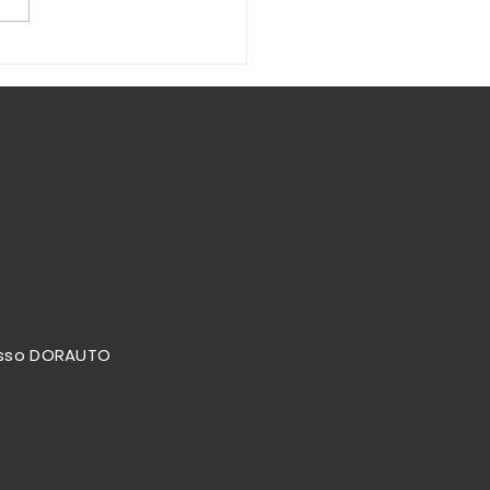
tri ultimi arrivi : auto
ificate e selezionate in
garanzia 3 anni !
resso DORAUTO