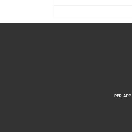
un centro all'avanguardia
con tutti i servizi necessari
PER APP