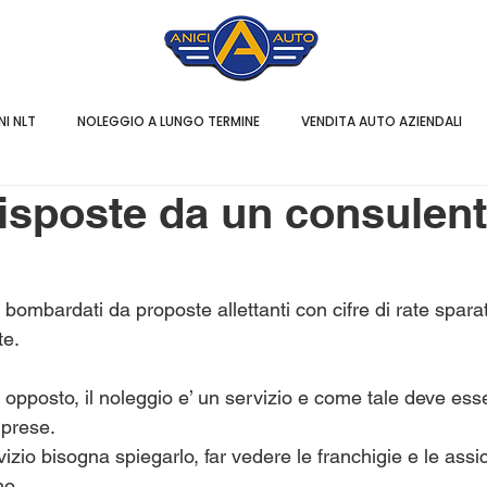
I NLT
NOLEGGIO A LUNGO TERMINE
VENDITA AUTO AZIENDALI
 risposte da un consulen
ombardati da proposte allettanti con cifre di rate spara
te.
opposto, il noleggio e’ un servizio e come tale deve ess
rprese.
vizio bisogna spiegarlo, far vedere le franchigie e le assi
no.