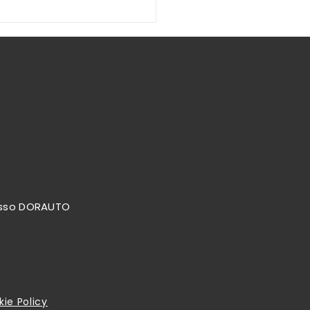
tri ultimi arrivi : auto
ificate e selezionate in
garanzia 3 anni !
resso DORAUTO
ie Policy