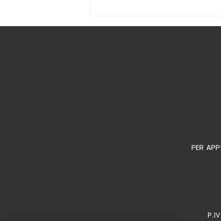
un centro all'avanguardia
con tutti i servizi necessari
PER APP
​P.