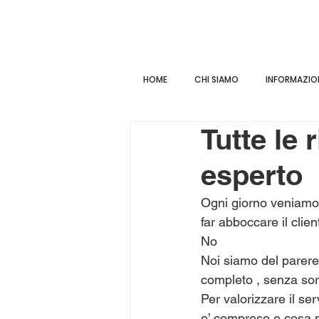
HOME
CHI SIAMO
INFORMAZION
Tutte le
esperto
Ogni giorno veniamo b
far abboccare il clien
No 
Noi siamo del parere 
completo , senza so
Per valorizzare il ser
e’ compreso e cosa 