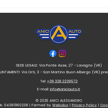
POCHI SANNO
I nos
VERAMENTE COME
cert
FUNZIONA UN NOLEGGIO :
NOI TE LO SPIEGHIAMO IN
TUTTE LE SUE VOCI.
SEDE LEGALE: Via Ponte Asse, 27 - Lavagno (VR)
UNTAMENTI: Via Orti, 3 - San Martino Buon Albergo (VR) p
Tel:
+39 328 2239572
E-mail:
info@aniciauto.it
© 2025 ANICI ALESSANDRO
IVA: 04381960238 | Farmed by
Webidoo
|
Privacy Policy
|
Cook